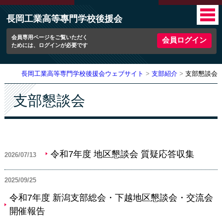
長岡工業高等專門学校後援会
会員専用ページをご覧いただく
会員ログイン
ためには、ログインが必要です
長岡工業高等専門学校後援会ウェブサイト
支部紹介
支部懇談会
支部懇談会
令和7年度 地区懇談会 質疑応答収集
2026/07/13
2025/09/25
令和7年度 新潟支部総会・下越地区懇談会・交流会
開催報告